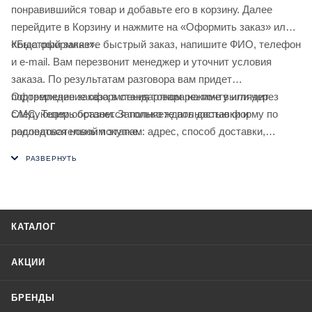
понравившийся товар и добавьте его в корзину. Далее
перейдите в Корзину и нажмите на «Оформить заказ» или
«Быстрый заказ».
Когда оформляете быстрый заказ, напишите ФИО, телефон
и e-mail. Вам перезвонит менеджер и уточнит условия
заказа. По результатам разговора вам придет
подтверждение оформления товара на почту или через
Оформление заказа в стандартном режиме выглядит
СМС. Теперь останется только ждать доставки и
следующим образом. Заполняете полностью форму по
радоваться новой покупке.
последовательным этапам: адрес, способ доставки,
оплаты, данные о себе. Советуем в комментарии к заказу
написать информацию, которая поможет курьеру вас найти.
Нажмите кнопку «Оформить заказ».
КАТАЛОГ
АКЦИИ
БРЕНДЫ