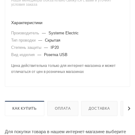
Наши менеджеры обязательно свяжутся с вами и уточнят
условия заказа
Характеристики
Производитель
—
Systeme Electric
Тип проводки
—
Скрытая
Степень защиты
—
IP20
Вид изделия
—
Розетка USB
Цена действительна только для интернет-магазина и может
отличаться от цен в розничных магазинах
КАК КУПИТЬ
ОПЛАТА
ДОСТАВКА
ДО
Для покупки товара в нашем интернет-магазине выберите