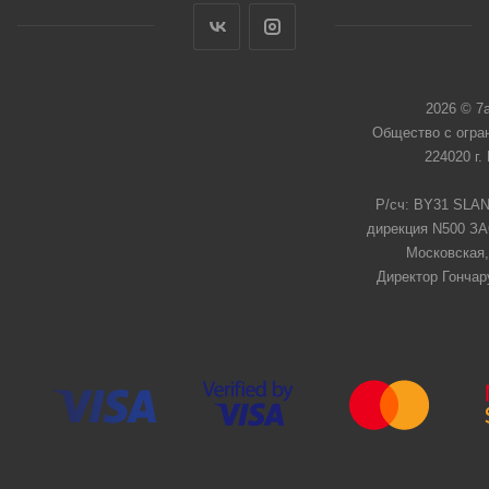
2026 © 7
Общество с огра
224020 г.
Р/сч: BY31 SLAN
дирекция N500 ЗАО
Московская,
Директор Гончар