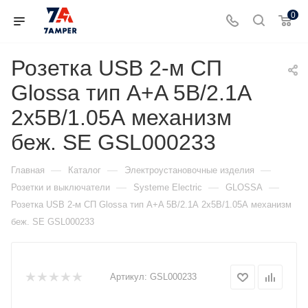
0
Розетка USB 2-м СП
Glossa тип A+A 5В/2.1А
2х5В/1.05А механизм
беж. SE GSL000233
—
—
—
Главная
Каталог
Электроустановочные изделия
—
—
—
Розетки и выключатели
Systeme Electric
GLOSSA
Розетка USB 2-м СП Glossa тип A+A 5В/2.1А 2х5В/1.05А механизм
беж. SE GSL000233
Артикул:
GSL000233