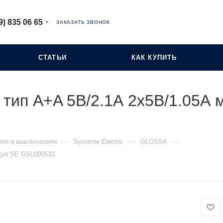
9) 835 06 65
ЗАКАЗАТЬ ЗВОНОК
СТАТЬИ
КАК КУПИТЬ
 тип A+A 5В/2.1А 2х5В/1.05А 
—
—
—
тки и выключатели
Systeme Electric
GLOSSA
 дуб SE GSL000533