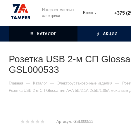
Интернет-магазин
Брест
+375 (2
электрики
КАТАЛОГ
АКЦИИ
Розетка USB 2-м СП Glossa
GSL000533
—
—
—
Главная
Каталог
Электроустановочные изделия
Розе
Розетка USB 2-м СП Glossa тип A+A 5В/2.1А 2х5В/1.05А механизм
Артикул:
GSL000533