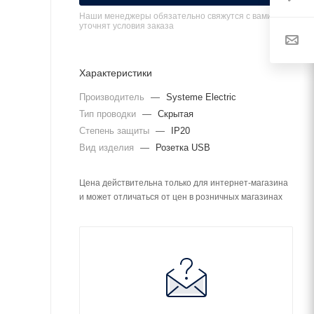
Наши менеджеры обязательно свяжутся с вами и
уточнят условия заказа
Характеристики
Производитель
—
Systeme Electric
Тип проводки
—
Скрытая
Степень защиты
—
IP20
Вид изделия
—
Розетка USB
Цена действительна только для интернет-магазина
и может отличаться от цен в розничных магазинах