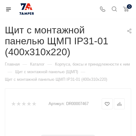
0
Щит с монтажной
панелью ЩМП IP31-01
(400х310х220)
—
—
Главная
Каталог
Корпуса, боксы и принадлежности к ним
—
—
Щит с монтажной панелью (ЩМП)
Щит с монтажной панелью ЩМП IP31-01 (400х310х220)
Артикул:
DR00007467