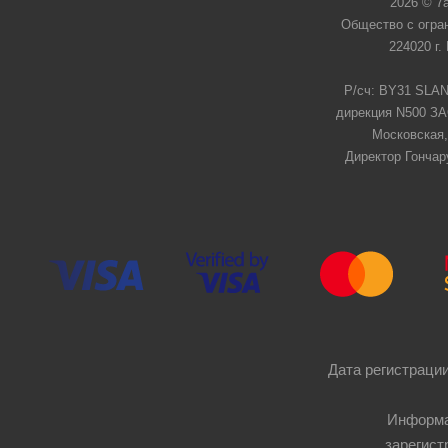
2026 © 7
Общество с огра
224020 г.
Р/сч: BY31 SLAN
дирекция N500 ЗАО
Московская,
Директор Гончар
Дата регистрации
Информа
зарегист