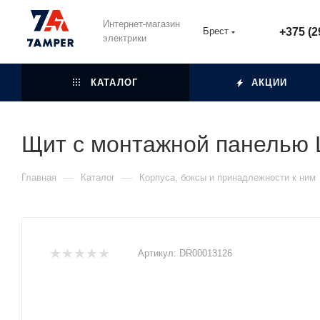
Интернет-магазин
Брест
+375 (2
электрики
КАТАЛОГ
АКЦИИ
Щит с монтажной панелью 
—
—
Главная
Каталог
Корпуса, боксы и принадлежности к ним
Артикул:
DR00013126