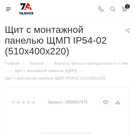
0
Щит с монтажной
панелью ЩМП IP54-02
(510х400х220)
—
—
Главная
Каталог
Корпуса, боксы и принадлежности к ним
—
—
Щит с монтажной панелью (ЩМП)
Щит с монтажной панелью ЩМП IP54-02 (510х400х220)
Артикул:
DR00007473