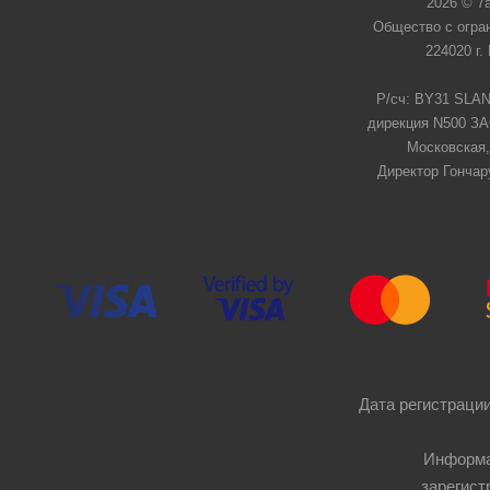
2026 © 7
Общество с огра
224020 г.
Р/сч: BY31 SLAN
дирекция N500 ЗАО
Московская,
Директор Гончар
Дата регистрации
Информа
зарегист