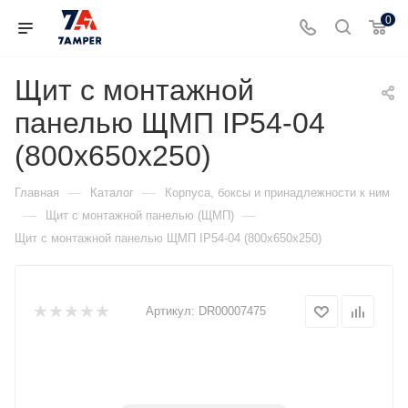
0
Щит с монтажной
панелью ЩМП IP54-04
(800х650х250)
—
—
Главная
Каталог
Корпуса, боксы и принадлежности к ним
—
—
Щит с монтажной панелью (ЩМП)
Щит с монтажной панелью ЩМП IP54-04 (800х650х250)
Артикул:
DR00007475