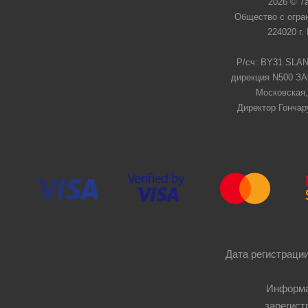
2026 © 7
Общество с огра
224020 г.
Р/сч: BY31 SLAN
дирекция N500 ЗАО
Московская,
Директор Гончар
Дата регистрации
Информа
зарегист