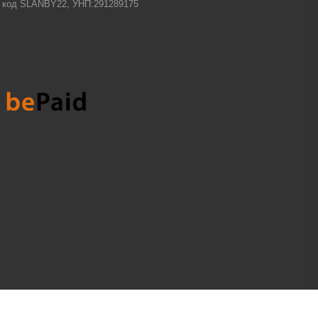
-1 код SLANBY22, УНП:291289175