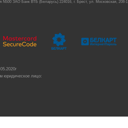
я N500 ЗАО Банк ВТБ (Беларусь) 224016, г. Брест, ул. Московская, 208
05.2020г
м юридическое лицо: