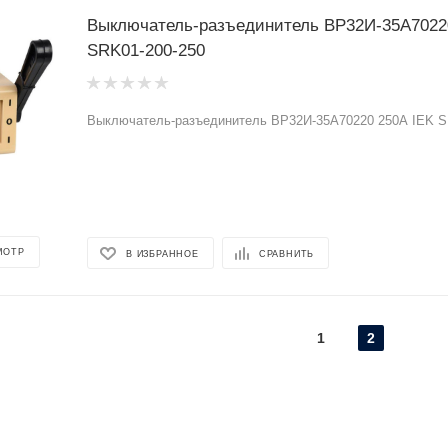
Выключатель-разъединитель ВР32И-35А7022
SRK01-200-250
Выключатель-разъединитель ВР32И-35А70220 250А IEK S
МОТР
В ИЗБРАННОЕ
СРАВНИТЬ
1
2