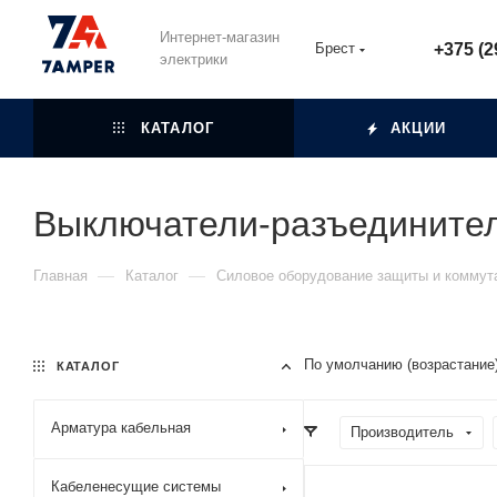
Интернет-магазин
Брест
+375 (2
электрики
КАТАЛОГ
АКЦИИ
Выключатели-разъедините
—
—
Главная
Каталог
Силовое оборудование защиты и коммут
По умолчанию (возрастание
КАТАЛОГ
Арматура кабельная
Производитель
Кабеленесущие системы