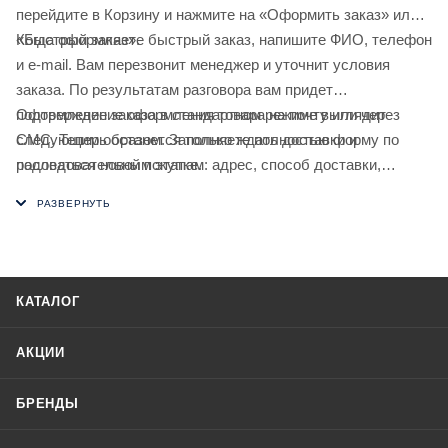
перейдите в Корзину и нажмите на «Оформить заказ» или
«Быстрый заказ».
Когда оформляете быстрый заказ, напишите ФИО, телефон
и e-mail. Вам перезвонит менеджер и уточнит условия
заказа. По результатам разговора вам придет
подтверждение оформления товара на почту или через
Оформление заказа в стандартном режиме выглядит
СМС. Теперь останется только ждать доставки и
следующим образом. Заполняете полностью форму по
радоваться новой покупке.
последовательным этапам: адрес, способ доставки,
оплаты, данные о себе. Советуем в комментарии к заказу
написать информацию, которая поможет курьеру вас найти.
Нажмите кнопку «Оформить заказ».
КАТАЛОГ
АКЦИИ
БРЕНДЫ