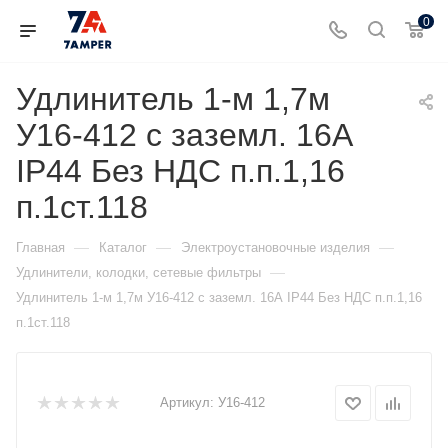
0
Удлинитель 1-м 1,7м
У16-412 с заземл. 16А
IP44 Без НДС п.п.1,16
п.1ст.118
—
—
—
Главная
Каталог
Электроустановочные изделия
—
Удлинители, колодки, сетевые фильтры
Удлинитель 1-м 1,7м У16-412 с заземл. 16А IP44 Без НДС п.п.1,16
п.1ст.118
Артикул:
У16-412