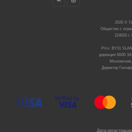
2026 © 7
Общество с огра
224020 г.
Р/сч: BY31 SLAN
дирекция N500 ЗАО
Московская,
Директор Гончар
Дата регистрации