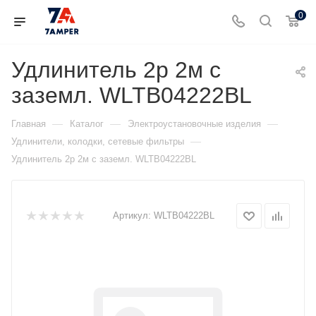
0
Удлинитель 2р 2м с
заземл. WLTB04222BL
—
—
—
Главная
Каталог
Электроустановочные изделия
—
Удлинители, колодки, сетевые фильтры
Удлинитель 2р 2м с заземл. WLTB04222BL
Артикул:
WLTB04222BL