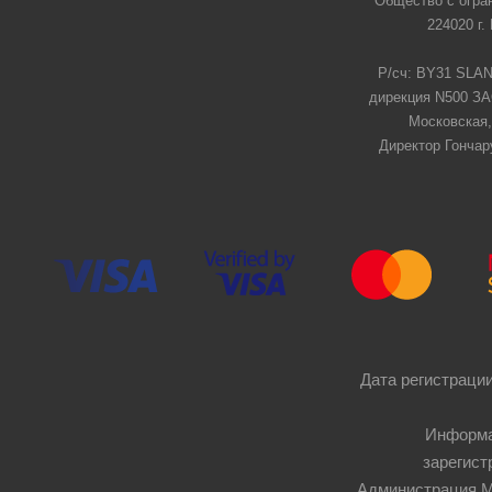
Общество с огра
224020 г.
Р/сч: BY31 SLAN
дирекция N500 ЗАО
Московская,
Директор Гончар
Дата регистрации
Информа
зарегист
Администрация Мос