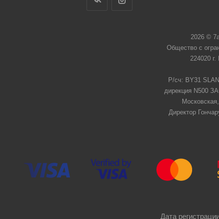
2026 © 7
Общество с огра
224020 г.
Р/сч: BY31 SLAN
дирекция N500 ЗАО
Московская,
Директор Гончар
Дата регистрации