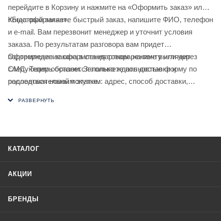
перейдите в Корзину и нажмите на «Оформить заказ» или
«Быстрый заказ».
Когда оформляете быстрый заказ, напишите ФИО, телефон
и e-mail. Вам перезвонит менеджер и уточнит условия
заказа. По результатам разговора вам придет
подтверждение оформления товара на почту или через
Оформление заказа в стандартном режиме выглядит
СМС. Теперь останется только ждать доставки и
следующим образом. Заполняете полностью форму по
радоваться новой покупке.
последовательным этапам: адрес, способ доставки,
оплаты, данные о себе. Советуем в комментарии к заказу
написать информацию, которая поможет курьеру вас найти.
Нажмите кнопку «Оформить заказ».
КАТАЛОГ
АКЦИИ
БРЕНДЫ