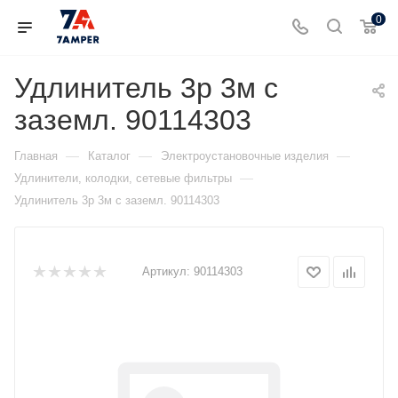
0
Удлинитель 3р 3м с
заземл. 90114303
—
—
—
Главная
Каталог
Электроустановочные изделия
—
Удлинители, колодки, сетевые фильтры
Удлинитель 3р 3м с заземл. 90114303
Артикул:
90114303