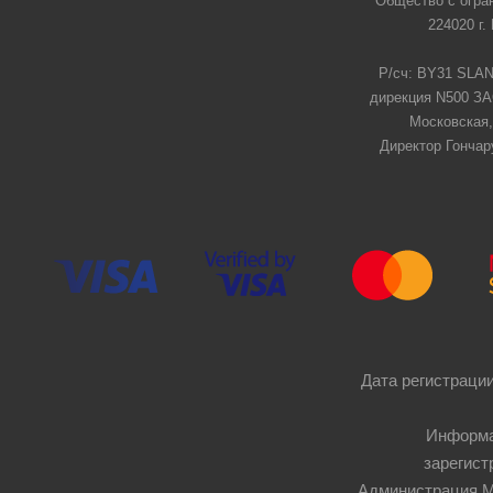
Общество с огра
224020 г.
Р/сч: BY31 SLAN
дирекция N500 ЗАО
Московская,
Директор Гончар
Дата регистрации
Информа
зарегист
Администрация Мос