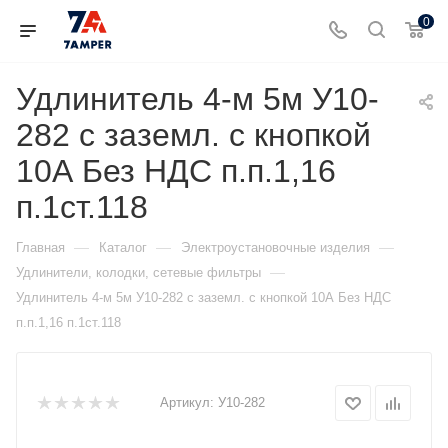
0
Удлинитель 4-м 5м У10-
282 с заземл. с кнопкой
10А Без НДС п.п.1,16
п.1ст.118
—
—
—
Главная
Каталог
Электроустановочные изделия
—
Удлинители, колодки, сетевые фильтры
Удлинитель 4-м 5м У10-282 с заземл. с кнопкой 10А Без НДС
п.п.1,16 п.1ст.118
Артикул:
У10-282