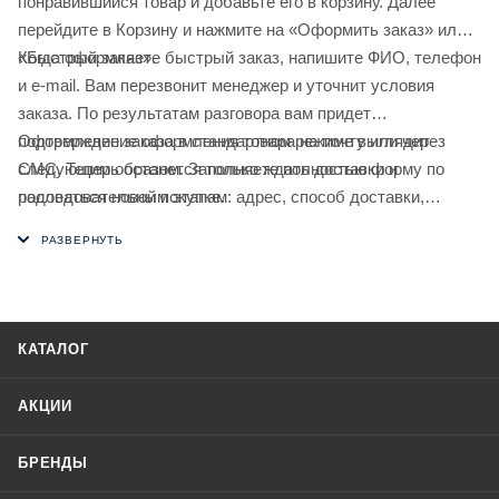
понравившийся товар и добавьте его в корзину. Далее
перейдите в Корзину и нажмите на «Оформить заказ» или
«Быстрый заказ».
Когда оформляете быстрый заказ, напишите ФИО, телефон
и e-mail. Вам перезвонит менеджер и уточнит условия
заказа. По результатам разговора вам придет
подтверждение оформления товара на почту или через
Оформление заказа в стандартном режиме выглядит
СМС. Теперь останется только ждать доставки и
следующим образом. Заполняете полностью форму по
радоваться новой покупке.
последовательным этапам: адрес, способ доставки,
оплаты, данные о себе. Советуем в комментарии к заказу
написать информацию, которая поможет курьеру вас найти.
Нажмите кнопку «Оформить заказ».
КАТАЛОГ
АКЦИИ
БРЕНДЫ