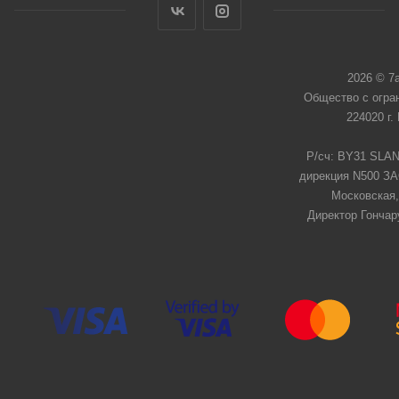
2026 © 7
Общество с огра
224020 г.
Р/сч: BY31 SLAN
дирекция N500 ЗАО
Московская,
Директор Гончар