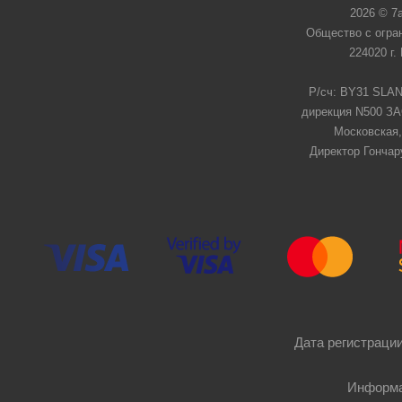
2026 © 7
Общество с огра
224020 г.
Р/сч: BY31 SLAN
дирекция N500 ЗАО
Московская,
Директор Гончар
Дата регистрации
Информа