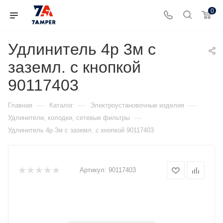
0
Удлинитель 4р 3м с
заземл. с кнопкой
90117403
—
—
—
Главная
Каталог
Электроустановочные изделия
—
Удлинители, колодки, сетевые фильтры
Удлинитель 4р 3м с заземл. с кнопкой 90117403
Артикул:
90117403