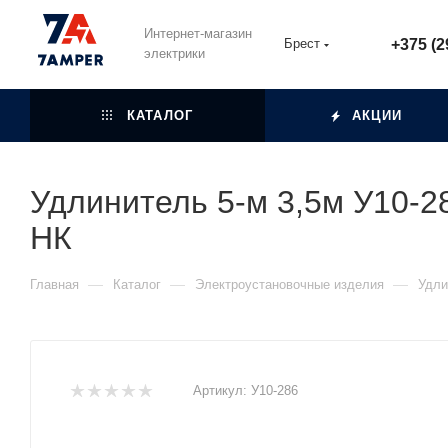
Интернет-магазин
Брест
+375 (2
электрики
КАТАЛОГ
АКЦИИ
Удлинитель 5-м 3,5м У10-28
НК
—
—
—
Главная
Каталог
Электроустановочные изделия
Удли
Артикул:
У10-286