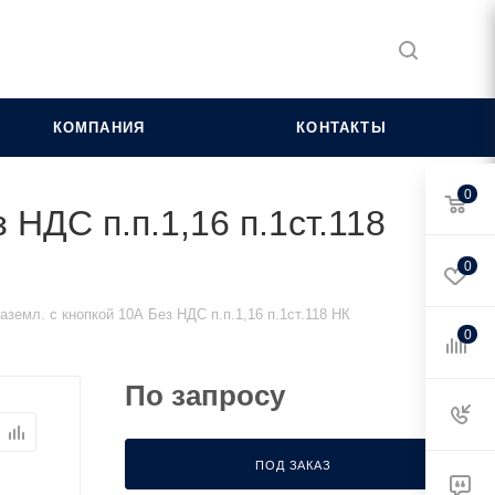
КОМПАНИЯ
КОНТАКТЫ
0
 НДС п.п.1,16 п.1ст.118
0
аземл. с кнопкой 10А Без НДС п.п.1,16 п.1ст.118 НК
0
По запросу
ПОД ЗАКАЗ