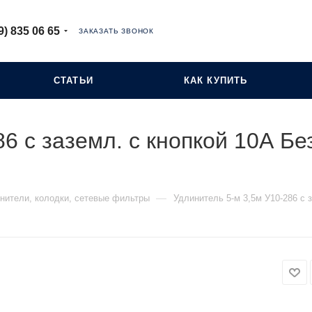
9) 835 06 65
ЗАКАЗАТЬ ЗВОНОК
СТАТЬИ
КАК КУПИТЬ
6 с заземл. с кнопкой 10А Без
—
нители, колодки, сетевые фильтры
Удлинитель 5-м 3,5м У10-286 с з