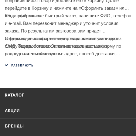
понравившийся товар и добавьте его в корзину. Далее
перейдите в Корзину и нажмите на «Оформить заказ» или
«Быстрый заказ».
Когда оформляете быстрый заказ, напишите ФИО, телефон
и e-mail. Вам перезвонит менеджер и уточнит условия
заказа. По результатам разговора вам придет
подтверждение оформления товара на почту или через
Оформление заказа в стандартном режиме выглядит
СМС. Теперь останется только ждать доставки и
следующим образом. Заполняете полностью форму по
радоваться новой покупке.
последовательным этапам: адрес, способ доставки,
оплаты, данные о себе. Советуем в комментарии к заказу
написать информацию, которая поможет курьеру вас найти.
Нажмите кнопку «Оформить заказ».
КАТАЛОГ
АКЦИИ
БРЕНДЫ