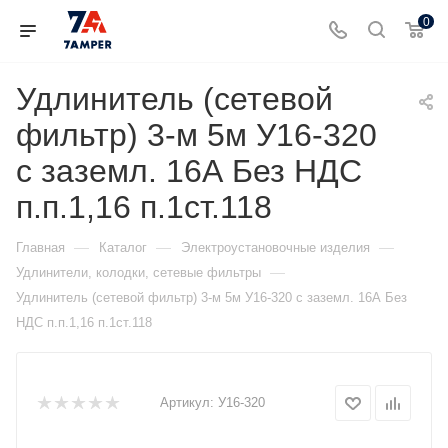
0
Удлинитель (сетевой
фильтр) 3-м 5м У16-320
с заземл. 16А Без НДС
п.п.1,16 п.1ст.118
—
—
—
Главная
Каталог
Электроустановочные изделия
—
Удлинители, колодки, сетевые фильтры
Удлинитель (сетевой фильтр) 3-м 5м У16-320 с заземл. 16А Без
НДС п.п.1,16 п.1ст.118
Артикул:
У16-320