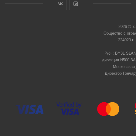
2026 © 7
Общество с огра
224020 г.
Р/сч: BY31 SLAN
дирекция N500 ЗАО
Московская,
Директор Гончар