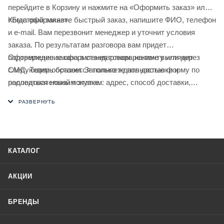
перейдите в Корзину и нажмите на «Оформить заказ» или
«Быстрый заказ».
Когда оформляете быстрый заказ, напишите ФИО, телефон
и e-mail. Вам перезвонит менеджер и уточнит условия
заказа. По результатам разговора вам придет
подтверждение оформления товара на почту или через
Оформление заказа в стандартном режиме выглядит
СМС. Теперь останется только ждать доставки и
следующим образом. Заполняете полностью форму по
радоваться новой покупке.
последовательным этапам: адрес, способ доставки,
оплаты, данные о себе. Советуем в комментарии к заказу
написать информацию, которая поможет курьеру вас найти.
Нажмите кнопку «Оформить заказ».
КАТАЛОГ
АКЦИИ
БРЕНДЫ