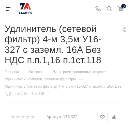
0
Удлинитель (сетевой
фильтр) 4-м 3,5м У16-
327 с заземл. 16А Без
НДС п.п.1,16 п.1ст.118
—
—
—
Главная
Каталог
Электроустановочные изделия
—
Удлинители, колодки, сетевые фильтры
Удлинитель (сетевой фильтр) 4-м 3,5м У16-327 с заземл. 16А Без
НДС п.п.1,16 п.1ст.118
Артикул:
У16-327