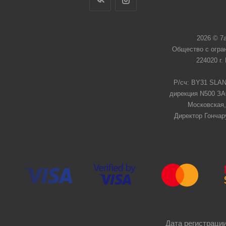
2026 © 7
Общество с огра
224020 г.
Р/сч: BY31 SLAN
дирекция N500 ЗАО
Московская,
Директор Гончар
Дата регистрации