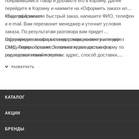
понравившийся товар и добавьте его в корзину. Далее
перейдите в Корзину и нажмите на «Оформить заказ» или
«Быстрый заказ».
Когда оформляете быстрый заказ, напишите ФИО, телефон
и e-mail. Вам перезвонит менеджер и уточнит условия
заказа. По результатам разговора вам придет
подтверждение оформления товара на почту или через
Оформление заказа в стандартном режиме выглядит
СМС. Теперь останется только ждать доставки и
следующим образом. Заполняете полностью форму по
радоваться новой покупке.
последовательным этапам: адрес, способ доставки,
оплаты, данные о себе. Советуем в комментарии к заказу
написать информацию, которая поможет курьеру вас найти.
Нажмите кнопку «Оформить заказ».
КАТАЛОГ
АКЦИИ
БРЕНДЫ