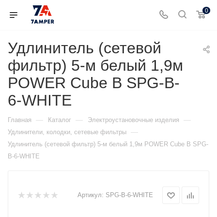
0
Удлинитель (сетевой
фильтр) 5-м белый 1,9м
POWER Cube B SPG-B-
6-WHITE
—
—
—
Главная
Каталог
Электроустановочные изделия
—
Удлинители, колодки, сетевые фильтры
Удлинитель (сетевой фильтр) 5-м белый 1,9м POWER Cube B SPG-
B-6-WHITE
Артикул:
SPG-B-6-WHITE