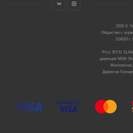
2026 © 7
Общество с огра
224020 г.
Р/сч: BY31 SLAN
дирекция N500 ЗАО
Московская,
Директор Гончар