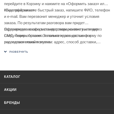
перейдите в Корзину и нажмите на «Оформить заказ» или
«Быстрый заказ».
Когда оформляете быстрый заказ, напишите ФИО, телефон
и e-mail. Вам перезвонит менеджер и уточнит условия
заказа. По результатам разговора вам придет
подтверждение оформления товара на почту или через
Оформление заказа в стандартном режиме выглядит
СМС. Теперь останется только ждать доставки и
следующим образом. Заполняете полностью форму по
радоваться новой покупке.
последовательным этапам: адрес, способ доставки,
оплаты, данные о себе. Советуем в комментарии к заказу
написать информацию, которая поможет курьеру вас найти.
Нажмите кнопку «Оформить заказ».
КАТАЛОГ
АКЦИИ
БРЕНДЫ