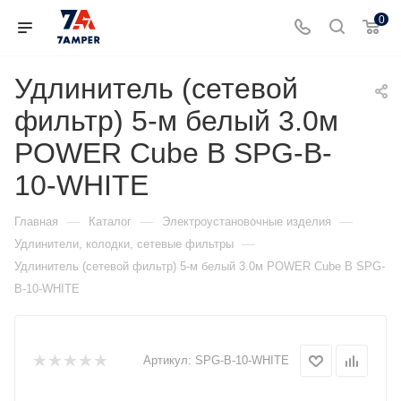
0
Удлинитель (сетевой
фильтр) 5-м белый 3.0м
POWER Cube B SPG-B-
10-WHITE
—
—
—
Главная
Каталог
Электроустановочные изделия
—
Удлинители, колодки, сетевые фильтры
Удлинитель (сетевой фильтр) 5-м белый 3.0м POWER Cube B SPG-
B-10-WHITE
Артикул:
SPG-B-10-WHITE