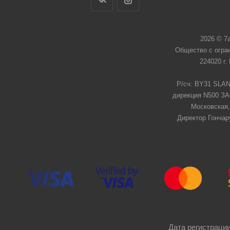
2026 © 7
Общество с огра
224020 г.
Р/сч: BY31 SLAN
дирекция N500 ЗАО
Московская,
Директор Гончар
Дата регистрации