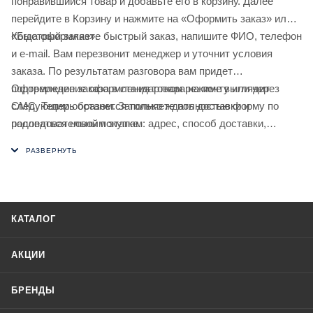
понравившийся товар и добавьте его в корзину. Далее
перейдите в Корзину и нажмите на «Оформить заказ» или
«Быстрый заказ».
Когда оформляете быстрый заказ, напишите ФИО, телефон
и e-mail. Вам перезвонит менеджер и уточнит условия
заказа. По результатам разговора вам придет
подтверждение оформления товара на почту или через
Оформление заказа в стандартном режиме выглядит
СМС. Теперь останется только ждать доставки и
следующим образом. Заполняете полностью форму по
радоваться новой покупке.
последовательным этапам: адрес, способ доставки,
оплаты, данные о себе. Советуем в комментарии к заказу
написать информацию, которая поможет курьеру вас найти.
Нажмите кнопку «Оформить заказ».
КАТАЛОГ
АКЦИИ
БРЕНДЫ