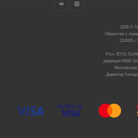
2026 © 7
Общество с огра
224020 г.
Р/сч: BY31 SLAN
дирекция N500 ЗАО
Московская,
Директор Гончар