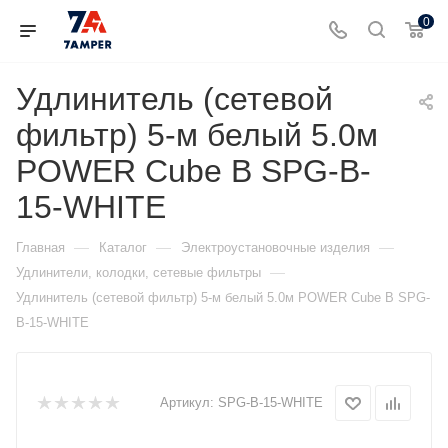
0
Удлинитель (сетевой
фильтр) 5-м белый 5.0м
POWER Cube B SPG-B-
15-WHITE
—
—
—
Главная
Каталог
Электроустановочные изделия
—
Удлинители, колодки, сетевые фильтры
Удлинитель (сетевой фильтр) 5-м белый 5.0м POWER Cube B SPG-
B-15-WHITE
Артикул:
SPG-B-15-WHITE