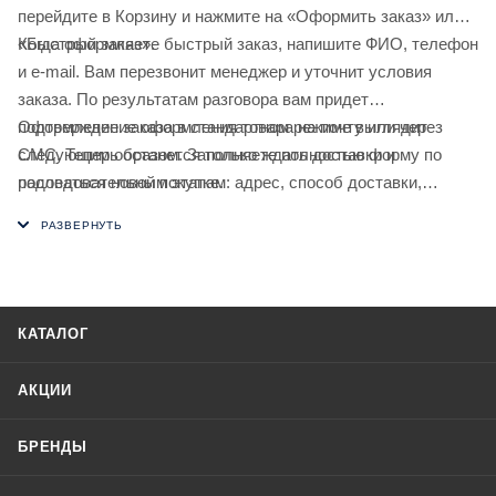
перейдите в Корзину и нажмите на «Оформить заказ» или
«Быстрый заказ».
Когда оформляете быстрый заказ, напишите ФИО, телефон
и e-mail. Вам перезвонит менеджер и уточнит условия
заказа. По результатам разговора вам придет
подтверждение оформления товара на почту или через
Оформление заказа в стандартном режиме выглядит
СМС. Теперь останется только ждать доставки и
следующим образом. Заполняете полностью форму по
радоваться новой покупке.
последовательным этапам: адрес, способ доставки,
оплаты, данные о себе. Советуем в комментарии к заказу
написать информацию, которая поможет курьеру вас найти.
Нажмите кнопку «Оформить заказ».
КАТАЛОГ
АКЦИИ
БРЕНДЫ