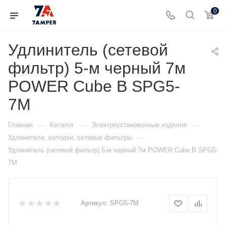
0
Удлинитель (сетевой
фильтр) 5-м черный 7м
POWER Cube B SPG5-
7M
—
—
—
Главная
Каталог
Электроустановочные изделия
—
Удлинители, колодки, сетевые фильтры
Удлинитель (сетевой фильтр) 5-м черный 7м POWER Cube B SPG5-
7M
Артикул:
SPG5-7M