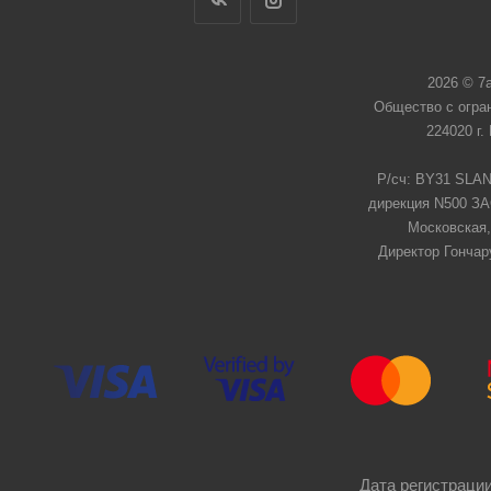
2026 © 7
Общество с огра
224020 г.
Р/сч: BY31 SLAN
дирекция N500 ЗАО
Московская,
Директор Гончар
Дата регистрации