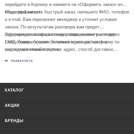
перейдите в Корзину и нажмите на «Оформить заказ» или
«Быстрый заказ».
Когда оформляете быстрый заказ, напишите ФИО, телефон
и e-mail. Вам перезвонит менеджер и уточнит условия
заказа. По результатам разговора вам придет
подтверждение оформления товара на почту или через
Оформление заказа в стандартном режиме выглядит
СМС. Теперь останется только ждать доставки и
следующим образом. Заполняете полностью форму по
радоваться новой покупке.
последовательным этапам: адрес, способ доставки,
оплаты, данные о себе. Советуем в комментарии к заказу
написать информацию, которая поможет курьеру вас найти.
Нажмите кнопку «Оформить заказ».
КАТАЛОГ
АКЦИИ
БРЕНДЫ