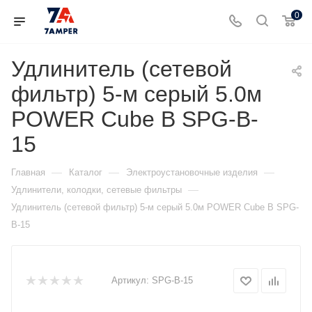
0
Удлинитель (сетевой
фильтр) 5-м серый 5.0м
POWER Cube B SPG-B-
15
—
—
—
Главная
Каталог
Электроустановочные изделия
—
Удлинители, колодки, сетевые фильтры
Удлинитель (сетевой фильтр) 5-м серый 5.0м POWER Cube B SPG-
B-15
Артикул:
SPG-B-15