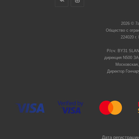
2026 © 7
Общество с огра
224020 г.
Р/сч: BY31 SLAN
дирекция N500 ЗАО
Московская,
Директор Гончар
Дата регистрации