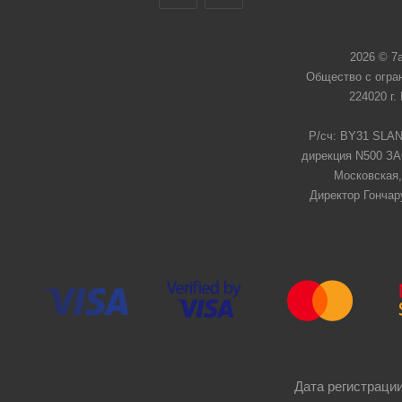
2026 © 7
Общество с огра
224020 г.
Р/сч: BY31 SLAN
дирекция N500 ЗАО
Московская,
Директор Гончар
Дата регистрации