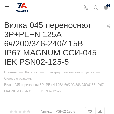
0
Вилка 045 переносная
3P+PE+N 125А
6ч/200/346-240/415В
IP67 MAGNUM ССИ-045
IEK PSN02-125-5
—
—
—
Главная
Каталог
Электроустановочные изделия
—
Силовые разъемы
Вилка 045 переносная 3P+PE+N 125А 6ч/200/346-240/415В IP67
MAGNUM ССИ-045 IEK PSN02-125-5
Артикул:
PSN02-125-5