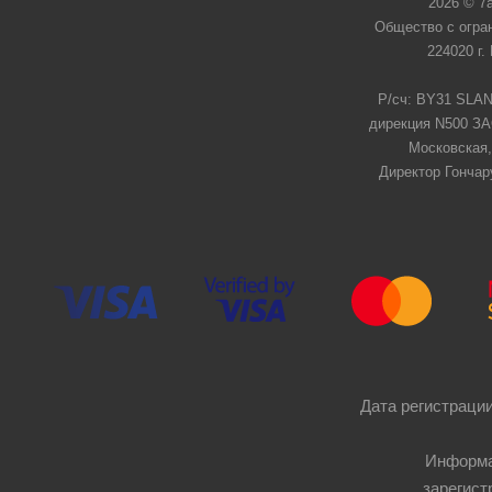
2026 © 7
Общество с огра
224020 г.
Р/сч: BY31 SLAN
дирекция N500 ЗАО
Московская,
Директор Гончар
Дата регистрации
Информа
зарегист