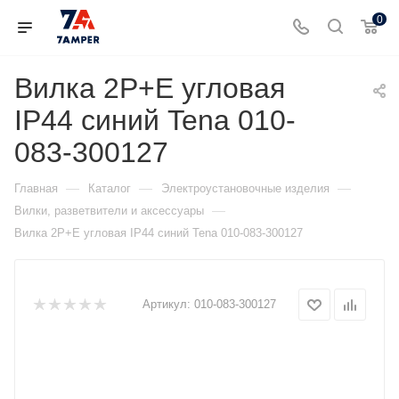
0
Вилка 2Р+Е угловая
IP44 синий Tena 010-
083-300127
—
—
—
Главная
Каталог
Электроустановочные изделия
—
Вилки, разветвители и аксессуары
Вилка 2Р+Е угловая IP44 синий Tena 010-083-300127
Артикул:
010-083-300127