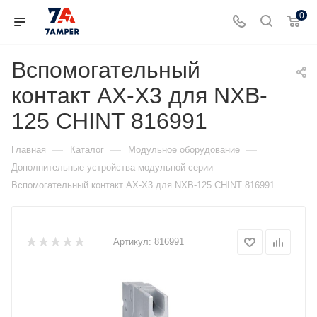
0
Вспомогательный
контакт AX-X3 для NXB-
125 CHINT 816991
—
—
—
Главная
Каталог
Модульное оборудование
—
Дополнительные устройства модульной серии
Вспомогательный контакт AX-X3 для NXB-125 CHINT 816991
Артикул:
816991