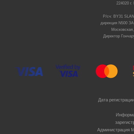
224020 г.
Р/сч: BY31 SLAN
дирекция N500 ЗАО
Московская,
Директор Гончар
Дата регистрации
Информа
зарегист
Администрация Мос