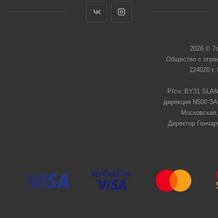
2026 © 7
Общество с огра
224020 г.
Р/сч: BY31 SLAN
дирекция N500 ЗАО
Московская,
Директор Гончар