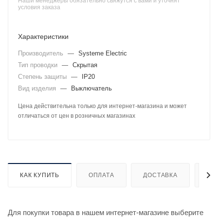
Наши менеджеры обязательно свяжутся с вами и уточнят
условия заказа
Характеристики
Производитель
—
Systeme Electric
Тип проводки
—
Скрытая
Степень защиты
—
IP20
Вид изделия
—
Выключатель
Цена действительна только для интернет-магазина и может
отличаться от цен в розничных магазинах
КАК КУПИТЬ
ОПЛАТА
ДОСТАВКА
ДО
Для покупки товара в нашем интернет-магазине выберите