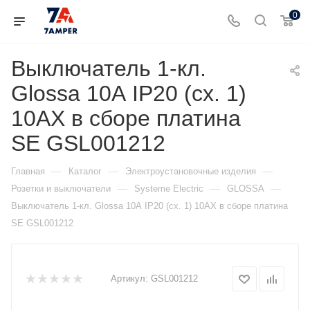
0
Выключатель 1-кл.
Glossa 10А IP20 (сх. 1)
10AX в сборе платина
SE GSL001212
—
—
—
Главная
Каталог
Электроустановочные изделия
—
—
—
Розетки и выключатели
Systeme Electric
GLOSSA
Выключатель 1-кл. Glossa 10А IP20 (сх. 1) 10AX в сборе платина
SE GSL001212
Артикул:
GSL001212