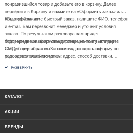
понравившийся товар и добавьте его в корзину. Далее
перейдите в Корзину и нажмите на «Оформить заказ» или
«Быстрый заказ».
Когда оформляете быстрый заказ, напишите ФИО, телефон
и e-mail. Вам перезвонит менеджер и уточнит условия
заказа. По результатам разговора вам придет
подтверждение оформления товара на почту или через
Оформление заказа в стандартном режиме выглядит
СМС. Теперь останется только ждать доставки и
следующим образом. Заполняете полностью форму по
радоваться новой покупке.
последовательным этапам: адрес, способ доставки,
оплаты, данные о себе. Советуем в комментарии к заказу
написать информацию, которая поможет курьеру вас найти.
Нажмите кнопку «Оформить заказ».
КАТАЛОГ
АКЦИИ
БРЕНДЫ