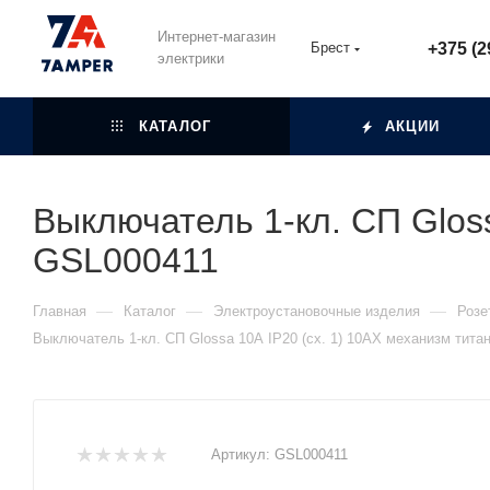
Интернет-магазин
Брест
+375 (2
электрики
КАТАЛОГ
АКЦИИ
Выключатель 1-кл. СП Gloss
GSL000411
—
—
—
Главная
Каталог
Электроустановочные изделия
Розе
Выключатель 1-кл. СП Glossa 10А IP20 (сх. 1) 10AX механизм тит
Артикул:
GSL000411