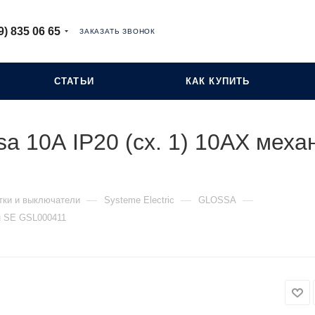
9) 835 06 65
ЗАКАЗАТЬ ЗВОНОК
СТАТЬИ
КАК КУПИТЬ
a 10А IP20 (сх. 1) 10AX меха
—
—
—
тки и выключатели
Systeme Electric
GLOSSA
ан SE GSL000411