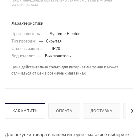
Наши менеджеры обязательно свяжутся с вами и уточнят
условия заказа
Характеристики
Производитель
—
Systeme Electric
Тип проводки
—
Скрытая
Степень защиты
—
IP20
Вид изделия
—
Выключатель
Цена действительна только для интернет-магазина и может
отличаться от цен в розничных магазинах
КАК КУПИТЬ
ОПЛАТА
ДОСТАВКА
ДО
Для покупки товара в нашем интернет-магазине выберите