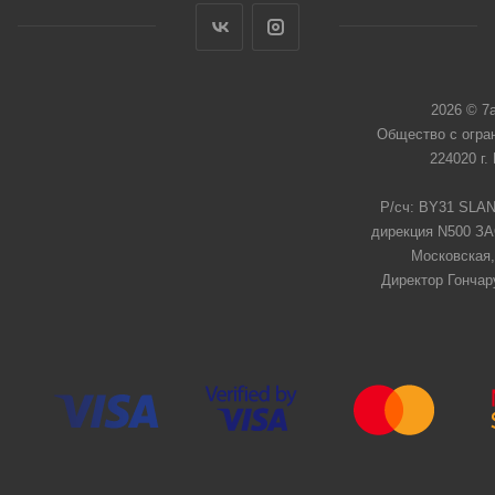
2026 © 7
Общество с огра
224020 г.
Р/сч: BY31 SLAN
дирекция N500 ЗАО
Московская,
Директор Гончар