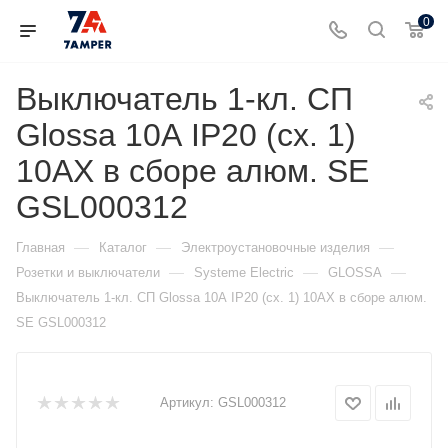
0
Выключатель 1-кл. СП
Glossa 10А IP20 (сх. 1)
10AX в сборе алюм. SE
GSL000312
—
—
—
Главная
Каталог
Электроустановочные изделия
—
—
—
Розетки и выключатели
Systeme Electric
GLOSSA
Выключатель 1-кл. СП Glossa 10А IP20 (сх. 1) 10AX в сборе алюм.
SE GSL000312
Артикул:
GSL000312