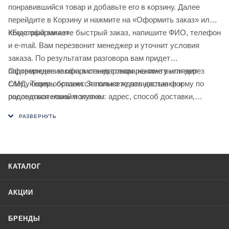
понравившийся товар и добавьте его в корзину. Далее
перейдите в Корзину и нажмите на «Оформить заказ» или
«Быстрый заказ».
Когда оформляете быстрый заказ, напишите ФИО, телефон
и e-mail. Вам перезвонит менеджер и уточнит условия
заказа. По результатам разговора вам придет
подтверждение оформления товара на почту или через
Оформление заказа в стандартном режиме выглядит
СМС. Теперь останется только ждать доставки и
следующим образом. Заполняете полностью форму по
радоваться новой покупке.
последовательным этапам: адрес, способ доставки,
оплаты, данные о себе. Советуем в комментарии к заказу
написать информацию, которая поможет курьеру вас найти.
Нажмите кнопку «Оформить заказ».
КАТАЛОГ
АКЦИИ
БРЕНДЫ