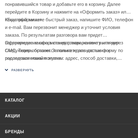
понравившийся товар и добавьте его в корзину. Далее
перейдите в Корзину и нажмите на «Оформить заказ» или
«Быстрый заказ».
Когда оформляете быстрый заказ, напишите ФИО, телефон
и e-mail. Вам перезвонит менеджер и уточнит условия
заказа. По результатам разговора вам придет
подтверждение оформления товара на почту или через
Оформление заказа в стандартном режиме выглядит
СМС. Теперь останется только ждать доставки и
следующим образом. Заполняете полностью форму по
радоваться новой покупке.
последовательным этапам: адрес, способ доставки,
оплаты, данные о себе. Советуем в комментарии к заказу
написать информацию, которая поможет курьеру вас найти.
Нажмите кнопку «Оформить заказ».
КАТАЛОГ
АКЦИИ
БРЕНДЫ