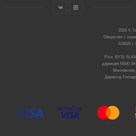
2026 © 7
Общество с огра
224020 г.
Р/сч: BY31 SLAN
дирекция N500 ЗАО
Московская,
Директор Гончар