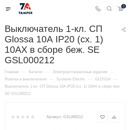
0
Выключатель 1-кл. СП
Glossa 10А IP20 (сх. 1)
10AX в сборе беж. SE
GSL000212
—
—
—
Главная
Каталог
Электроустановочные изделия
—
—
—
Розетки и выключатели
Systeme Electric
GLOSSA
Выключатель 1-кл. СП Glossa 10А IP20 (сх. 1) 10AX в сборе беж.
SE GSL000212
Артикул:
GSL000212