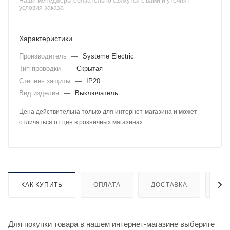
Наши менеджеры обязательно свяжутся с вами и уточнят
условия заказа
Характеристики
Производитель
—
Systeme Electric
Тип проводки
—
Скрытая
Степень защиты
—
IP20
Вид изделия
—
Выключатель
Цена действительна только для интернет-магазина и может
отличаться от цен в розничных магазинах
КАК КУПИТЬ
ОПЛАТА
ДОСТАВКА
ДО
Для покупки товара в нашем интернет-магазине выберите