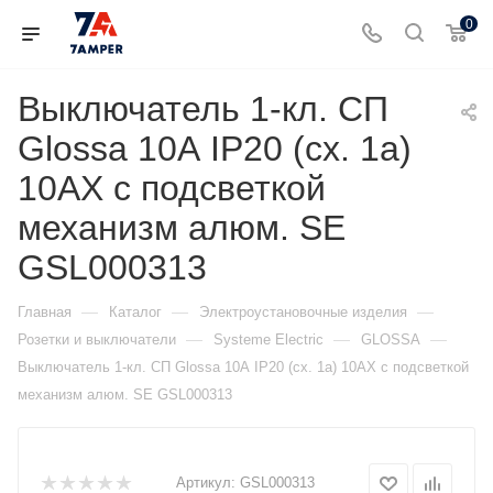
0
Выключатель 1-кл. СП
Glossa 10А IP20 (сх. 1а)
10AX с подсветкой
механизм алюм. SE
GSL000313
—
—
—
Главная
Каталог
Электроустановочные изделия
—
—
—
Розетки и выключатели
Systeme Electric
GLOSSA
Выключатель 1-кл. СП Glossa 10А IP20 (сх. 1а) 10AX с подсветкой
механизм алюм. SE GSL000313
Артикул:
GSL000313