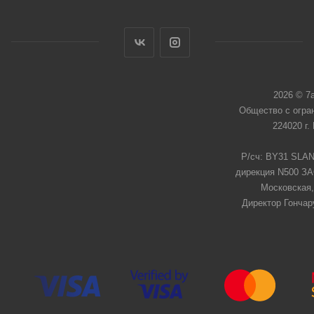
2026 © 7
Общество с огра
224020 г.
Р/сч: BY31 SLAN
дирекция N500 ЗАО
Московская,
Директор Гончар