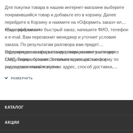
Для покупки товара в нашем интернет-магазине выберите
понравившийся товар и добавьте его в корзину. Далее
перейдите в Корзину и нажмите на «Оформить заказ» или
«Быстрый заказ».
Когда оформляете быстрый заказ, напишите ФИО, телефон
и e-mail. Вам перезвонит менеджер и уточнит условия
заказа. По результатам разговора вам придет
подтверждение оформления товара на почту или через
Оформление заказа в стандартном режиме выглядит
СМС. Теперь останется только ждать доставки и
следующим образом. Заполняете полностью форму по
радоваться новой покупке.
последовательным этапам: адрес, способ доставки,
оплаты, данные о себе. Советуем в комментарии к заказу
написать информацию, которая поможет курьеру вас найти.
Нажмите кнопку «Оформить заказ».
КАТАЛОГ
АКЦИИ