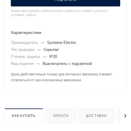
Наши менеджеры обязательно свяжутся с вами и уточнят
условия заказа
Характеристики
Производитель
—
Systeme Electric
Тип проводки
—
Скрытая
Степень защиты
—
IP20
Вид изделия
—
Выключатель с подсветкой
Цена действительна только для интернет-магазина и может
отличаться от цен в розничных магазинах
КАК КУПИТЬ
ОПЛАТА
ДОСТАВКА
ДО