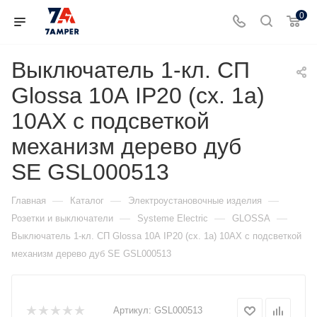
0
Выключатель 1-кл. СП
Glossa 10А IP20 (сх. 1а)
10AX с подсветкой
механизм дерево дуб
SE GSL000513
—
—
—
Главная
Каталог
Электроустановочные изделия
—
—
—
Розетки и выключатели
Systeme Electric
GLOSSA
Выключатель 1-кл. СП Glossa 10А IP20 (сх. 1а) 10AX с подсветкой
механизм дерево дуб SE GSL000513
Артикул:
GSL000513