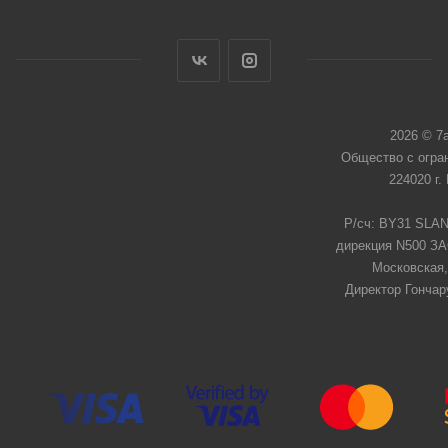
2026 © 7
Общество с огра
224020 г.
Р/сч: BY31 SLAN
дирекция N500 ЗАО
Московская,
Директор Гончар