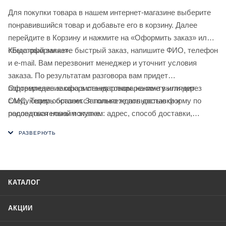
Для покупки товара в нашем интернет-магазине выберите
понравившийся товар и добавьте его в корзину. Далее
перейдите в Корзину и нажмите на «Оформить заказ» или
«Быстрый заказ».
Когда оформляете быстрый заказ, напишите ФИО, телефон
и e-mail. Вам перезвонит менеджер и уточнит условия
заказа. По результатам разговора вам придет
подтверждение оформления товара на почту или через
Оформление заказа в стандартном режиме выглядит
СМС. Теперь останется только ждать доставки и
следующим образом. Заполняете полностью форму по
радоваться новой покупке.
последовательным этапам: адрес, способ доставки,
оплаты, данные о себе. Советуем в комментарии к заказу
написать информацию, которая поможет курьеру вас найти.
Нажмите кнопку «Оформить заказ».
КАТАЛОГ
АКЦИИ