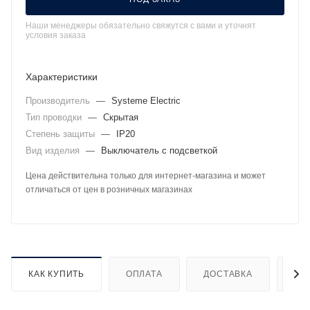
Наши менеджеры обязательно свяжутся с вами и уточнят
условия заказа
Характеристики
Производитель
—
Systeme Electric
Тип проводки
—
Скрытая
Степень защиты
—
IP20
Вид изделия
—
Выключатель с подсветкой
Цена действительна только для интернет-магазина и может
отличаться от цен в розничных магазинах
КАК КУПИТЬ
ОПЛАТА
ДОСТАВКА
ДО