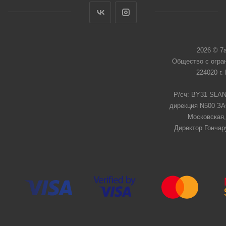
2026 © 7
Общество с огра
224020 г.
Р/сч: BY31 SLAN
дирекция N500 ЗАО
Московская,
Директор Гончар