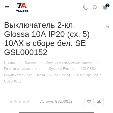
0
Выключатель 2-кл.
Glossa 10А IP20 (сх. 5)
10AX в сборе бел. SE
GSL000152
—
—
—
Главная
Каталог
Электроустановочные изделия
—
—
—
Розетки и выключатели
Systeme Electric
GLOSSA
Выключатель 2-кл. Glossa 10А IP20 (сх. 5) 10AX в сборе бел. SE
GSL000152
Артикул:
GSL000152