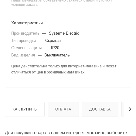
Наши менеджеры обязательно свяжутся с вами и уточнят
условия заказа
Характеристики
Производитель
—
Systeme Electric
Тип проводки
—
Скрытая
Степень защиты
—
IP20
Вид изделия
—
Выключатель
Цена действительна только для интернет-магазина и может
отличаться от цен в розничных магазинах
КАК КУПИТЬ
ОПЛАТА
ДОСТАВКА
ДО
Для покупки товара в нашем интернет-магазине выберите