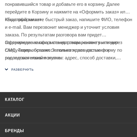
понравившийся товар и добавьте его в корзину. Далее
перейдите в Корзину и нажмите на «Оформить заказ» или
«Быстрый заказ».
Когда оформляете быстрый заказ, напишите ФИО, телефон
и e-mail. Вам перезвонит менеджер и уточнит условия
заказа. По результатам разговора вам придет
подтверждение оформления товара на почту или через
Оформление заказа в стандартном режиме выглядит
СМС. Теперь останется только ждать доставки и
следующим образом. Заполняете полностью форму по
радоваться новой покупке.
последовательным этапам: адрес, способ доставки,
оплаты, данные о себе. Советуем в комментарии к заказу
написать информацию, которая поможет курьеру вас найти.
Нажмите кнопку «Оформить заказ».
КАТАЛОГ
АКЦИИ
БРЕНДЫ