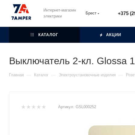
Интернет-магазин
Брест
+375 (2
электрики
КАТАЛОГ
АКЦИИ
Выключатель 2-кл. Glossa 1
—
—
—
Главная
Каталог
Электроустановочные изделия
Розе
Артикул:
GSL000252