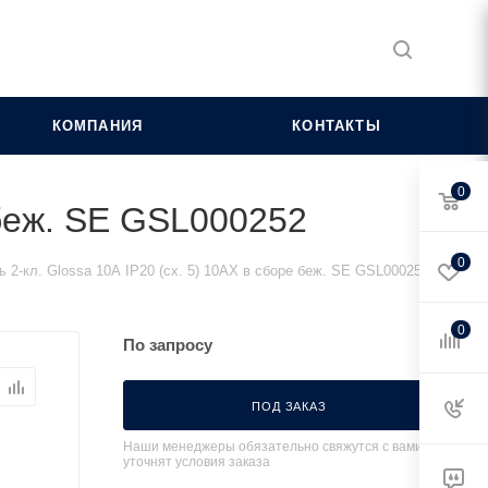
КОМПАНИЯ
КОНТАКТЫ
0
 беж. SE GSL000252
0
 2-кл. Glossa 10А IP20 (сх. 5) 10AX в сборе беж. SE GSL000252
0
По запросу
ПОД ЗАКАЗ
Наши менеджеры обязательно свяжутся с вами и
уточнят условия заказа