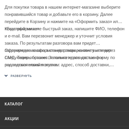
Для покупки товара в нашем интернет-магазине выберите
понравившийся товар и добавьте его в корзину. Далее
перейдите в Корзину и нажмите на «Оформить заказ» или
«Быстрый заказ».
Когда оформляете быстрый заказ, напишите ФИО, телефон
и e-mail. Вам перезвонит менеджер и уточнит условия
заказа. По результатам разговора вам придет
подтверждение оформления товара на почту или через
Оформление заказа в стандартном режиме выглядит
СМС. Теперь останется только ждать доставки и
следующим образом. Заполняете полностью форму по
радоваться новой покупке.
последовательным этапам: адрес, способ доставки,
оплаты, данные о себе. Советуем в комментарии к заказу
написать информацию, которая поможет курьеру вас найти.
Нажмите кнопку «Оформить заказ».
КАТАЛОГ
АКЦИИ