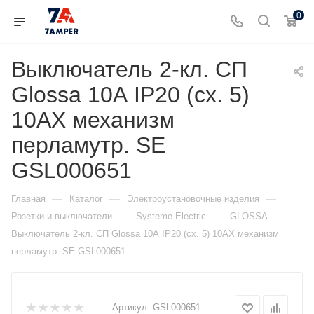
0
Выключатель 2-кл. СП
Glossa 10А IP20 (сх. 5)
10AX механизм
перламутр. SE
GSL000651
—
—
—
Главная
Каталог
Электроустановочные изделия
—
—
—
Розетки и выключатели
Systeme Electric
GLOSSA
Выключатель 2-кл. СП Glossa 10А IP20 (сх. 5) 10AX механизм
перламутр. SE GSL000651
Артикул:
GSL000651