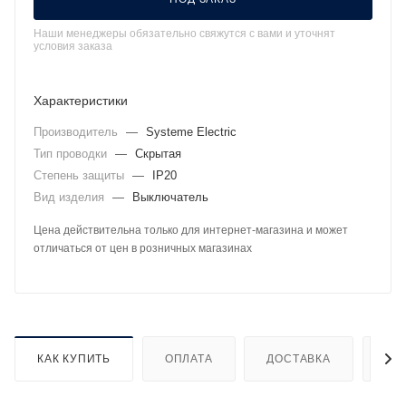
Наши менеджеры обязательно свяжутся с вами и уточнят
условия заказа
Характеристики
Производитель
—
Systeme Electric
Тип проводки
—
Скрытая
Степень защиты
—
IP20
Вид изделия
—
Выключатель
Цена действительна только для интернет-магазина и может
отличаться от цен в розничных магазинах
КАК КУПИТЬ
ОПЛАТА
ДОСТАВКА
ДО