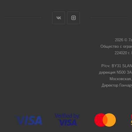
2026 © 7
Общество с огра
224020 г.
Р/сч: BY31 SLAN
дирекция N500 ЗАО
Московская,
Директор Гончар