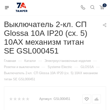
0
Выключатель 2-кл. СП
Glossa 10А IP20 (сх. 5)
10AX механизм титан
SE GSL000451
—
—
—
Главная
Каталог
Электроустановочные изделия
—
—
—
Розетки и выключатели
Systeme Electric
GLOSSA
Выключатель 2-кл. СП Glossa 10А IP20 (сх. 5) 10AX механизм
титан SE GSL000451
Артикул:
GSL000451