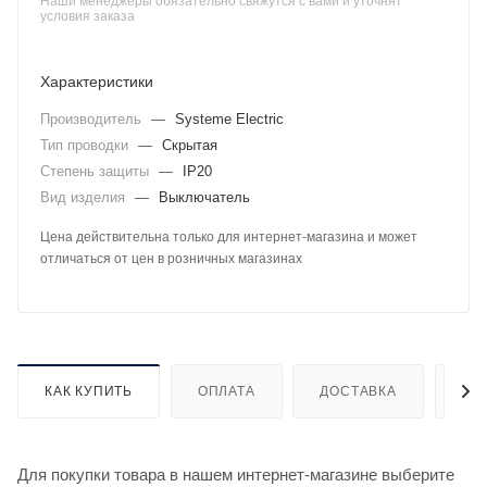
Наши менеджеры обязательно свяжутся с вами и уточнят
условия заказа
Характеристики
Производитель
—
Systeme Electric
Тип проводки
—
Скрытая
Степень защиты
—
IP20
Вид изделия
—
Выключатель
Цена действительна только для интернет-магазина и может
отличаться от цен в розничных магазинах
КАК КУПИТЬ
ОПЛАТА
ДОСТАВКА
ДО
Для покупки товара в нашем интернет-магазине выберите