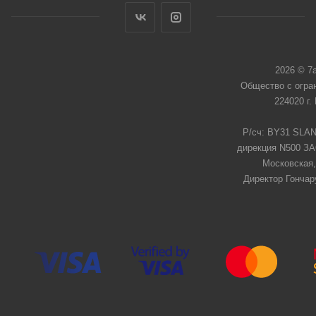
2026 © 7
Общество с огра
224020 г.
Р/сч: BY31 SLAN
дирекция N500 ЗАО
Московская,
Директор Гончар