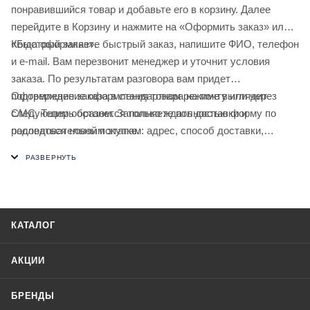
понравившийся товар и добавьте его в корзину. Далее
перейдите в Корзину и нажмите на «Оформить заказ» или
«Быстрый заказ».
Когда оформляете быстрый заказ, напишите ФИО, телефон
и e-mail. Вам перезвонит менеджер и уточнит условия
заказа. По результатам разговора вам придет
подтверждение оформления товара на почту или через
Оформление заказа в стандартном режиме выглядит
СМС. Теперь останется только ждать доставки и
следующим образом. Заполняете полностью форму по
радоваться новой покупке.
последовательным этапам: адрес, способ доставки,
оплаты, данные о себе. Советуем в комментарии к заказу
написать информацию, которая поможет курьеру вас найти.
Нажмите кнопку «Оформить заказ».
КАТАЛОГ
АКЦИИ
БРЕНДЫ