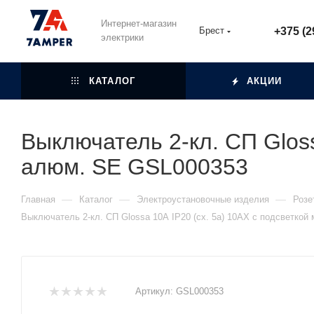
Интернет-магазин
Брест
+375 (2
электрики
КАТАЛОГ
АКЦИИ
Выключатель 2-кл. СП Gloss
алюм. SE GSL000353
—
—
—
Главная
Каталог
Электроустановочные изделия
Розе
Выключатель 2-кл. СП Glossa 10А IP20 (сх. 5а) 10AX с подсветко
Артикул:
GSL000353