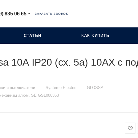
9) 835 06 65
ЗАКАЗАТЬ ЗВОНОК
СТАТЬИ
КАК КУПИТЬ
a 10А IP20 (сх. 5а) 10AX с п
—
—
—
тки и выключатели
Systeme Electric
GLOSSA
й механизм алюм. SE GSL000353