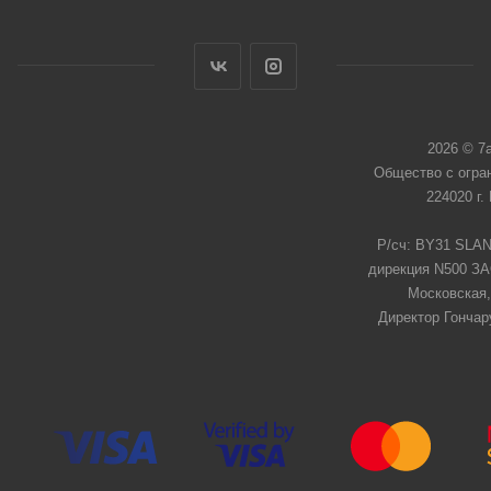
2026 © 7
Общество с огра
224020 г.
Р/сч: BY31 SLAN
дирекция N500 ЗАО
Московская,
Директор Гончар