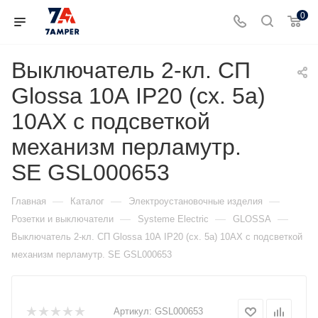
0
Выключатель 2-кл. СП
Glossa 10А IP20 (сх. 5а)
10AX с подсветкой
механизм перламутр.
SE GSL000653
—
—
—
Главная
Каталог
Электроустановочные изделия
—
—
—
Розетки и выключатели
Systeme Electric
GLOSSA
Выключатель 2-кл. СП Glossa 10А IP20 (сх. 5а) 10AX с подсветкой
механизм перламутр. SE GSL000653
Артикул:
GSL000653