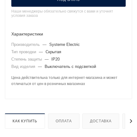
Наши менеджеры обязательно свяжутся с вами и уточнят
условия заказа
Характеристики
Производитель
—
Systeme Electric
Тип проводки
—
Скрытая
Степень защиты
—
IP20
Вид изделия
—
Выключатель с подсветкой
Цена действительна только для интернет-магазина и может
отличаться от цен в розничных магазинах
КАК КУПИТЬ
ОПЛАТА
ДОСТАВКА
ДО