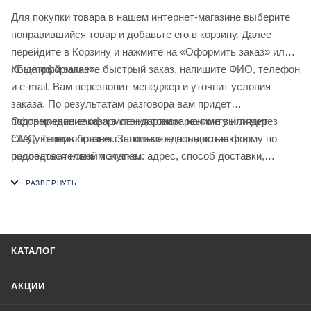
Для покупки товара в нашем интернет-магазине выберите
понравившийся товар и добавьте его в корзину. Далее
перейдите в Корзину и нажмите на «Оформить заказ» или
«Быстрый заказ».
Когда оформляете быстрый заказ, напишите ФИО, телефон
и e-mail. Вам перезвонит менеджер и уточнит условия
заказа. По результатам разговора вам придет
подтверждение оформления товара на почту или через
Оформление заказа в стандартном режиме выглядит
СМС. Теперь останется только ждать доставки и
следующим образом. Заполняете полностью форму по
радоваться новой покупке.
последовательным этапам: адрес, способ доставки,
оплаты, данные о себе. Советуем в комментарии к заказу
написать информацию, которая поможет курьеру вас найти.
Нажмите кнопку «Оформить заказ».
КАТАЛОГ
АКЦИИ