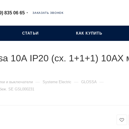
9) 835 06 65
ЗАКАЗАТЬ ЗВОНОК
СТАТЬИ
КАК КУПИТЬ
sa 10А IP20 (сх. 1+1+1) 10AX
—
—
—
тки и выключатели
Systeme Electric
GLOSSA
 беж. SE GSL000231