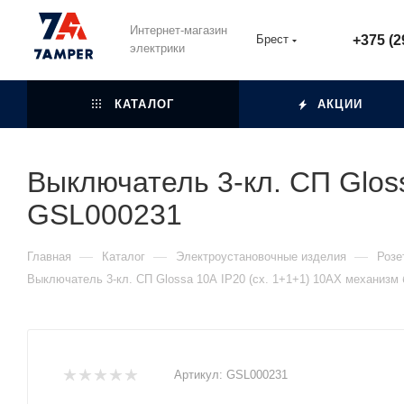
Интернет-магазин
Брест
+375 (2
электрики
КАТАЛОГ
АКЦИИ
Выключатель 3-кл. СП Glos
GSL000231
—
—
—
Главная
Каталог
Электроустановочные изделия
Розе
Выключатель 3-кл. СП Glossa 10А IP20 (сх. 1+1+1) 10AX механизм
Артикул:
GSL000231