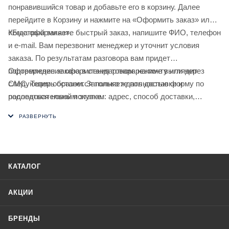
понравившийся товар и добавьте его в корзину. Далее
перейдите в Корзину и нажмите на «Оформить заказ» или
«Быстрый заказ».
Когда оформляете быстрый заказ, напишите ФИО, телефон
и e-mail. Вам перезвонит менеджер и уточнит условия
заказа. По результатам разговора вам придет
подтверждение оформления товара на почту или через
Оформление заказа в стандартном режиме выглядит
СМС. Теперь останется только ждать доставки и
следующим образом. Заполняете полностью форму по
радоваться новой покупке.
последовательным этапам: адрес, способ доставки,
оплаты, данные о себе. Советуем в комментарии к заказу
написать информацию, которая поможет курьеру вас найти.
Нажмите кнопку «Оформить заказ».
КАТАЛОГ
АКЦИИ
БРЕНДЫ