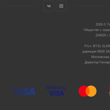
2026 © 7
Общество с огра
224020 г.
Р/сч: BY31 SLAN
дирекция N500 ЗАО
Московская,
Директор Гончар