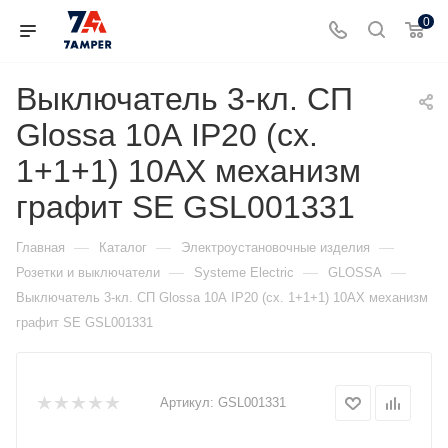
0
Выключатель 3-кл. СП
Glossa 10А IP20 (сх.
1+1+1) 10AX механизм
графит SE GSL001331
—
—
—
Главная
Каталог
Электроустановочные изделия
—
—
—
Розетки и выключатели
Systeme Electric
GLOSSA
Выключатель 3-кл. СП Glossa 10А IP20 (сх. 1+1+1) 10AX механизм
графит SE GSL001331
Артикул:
GSL001331