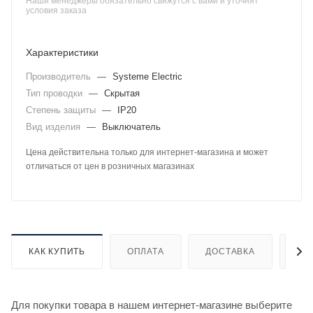
Наши менеджеры обязательно свяжутся с вами и уточнят
условия заказа
Характеристики
Производитель
—
Systeme Electric
Тип проводки
—
Скрытая
Степень защиты
—
IP20
Вид изделия
—
Выключатель
Цена действительна только для интернет-магазина и может
отличаться от цен в розничных магазинах
КАК КУПИТЬ
ОПЛАТА
ДОСТАВКА
ДО
Для покупки товара в нашем интернет-магазине выберите