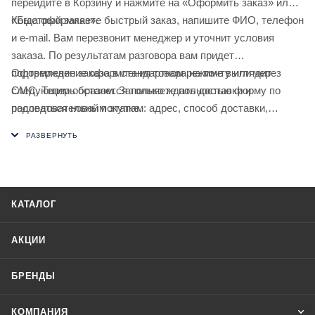
перейдите в Корзину и нажмите на «Оформить заказ» или
«Быстрый заказ».
Когда оформляете быстрый заказ, напишите ФИО, телефон
и e-mail. Вам перезвонит менеджер и уточнит условия
заказа. По результатам разговора вам придет
подтверждение оформления товара на почту или через
Оформление заказа в стандартном режиме выглядит
СМС. Теперь останется только ждать доставки и
следующим образом. Заполняете полностью форму по
радоваться новой покупке.
последовательным этапам: адрес, способ доставки,
оплаты, данные о себе. Советуем в комментарии к заказу
написать информацию, которая поможет курьеру вас найти.
Нажмите кнопку «Оформить заказ».
КАТАЛОГ
АКЦИИ
БРЕНДЫ
КОМПАНИЯ