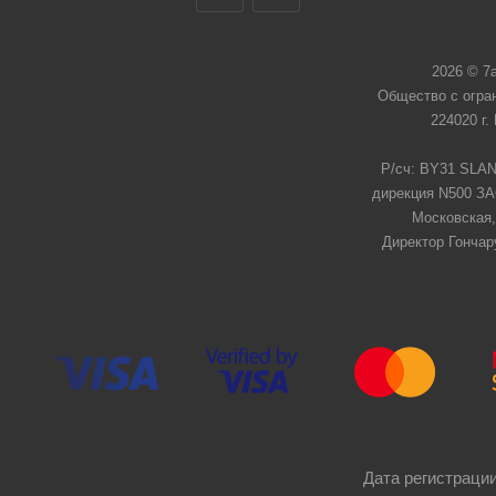
2026 © 7
Общество с огра
224020 г.
Р/сч: BY31 SLAN
дирекция N500 ЗАО
Московская,
Директор Гончар
Дата регистрации