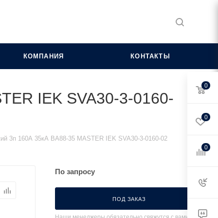
КОМПАНИЯ
КОНТАКТЫ
0
STER IEK SVA30-3-0160-
0
ий 3п 160А 35кА ВА88-35 MASTER IEK SVA30-3-0160-02
0
По запросу
ПОД ЗАКАЗ
Наши менеджеры обязательно свяжутся с вами и