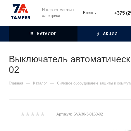
Интернет-магазин
Брест
+375 (2
электрики
КАТАЛОГ
АКЦИИ
Выключатель автоматическ
02
—
—
Главная
Каталог
Силовое оборудование защиты и коммут
Артикул:
SVA30-3-0160-02