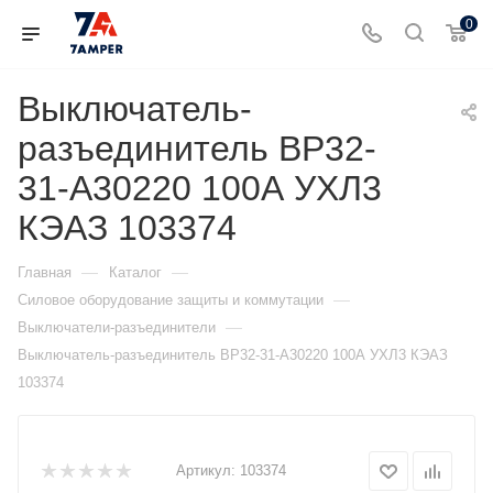
0
Выключатель-
разъединитель ВР32-
31-А30220 100А УХЛ3
КЭАЗ 103374
—
—
Главная
Каталог
—
Силовое оборудование защиты и коммутации
—
Выключатели-разъединители
Выключатель-разъединитель ВР32-31-А30220 100А УХЛ3 КЭАЗ
103374
Артикул:
103374