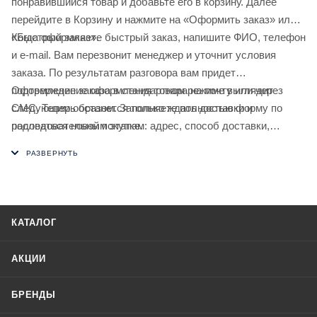
понравившийся товар и добавьте его в корзину. Далее
перейдите в Корзину и нажмите на «Оформить заказ» или
«Быстрый заказ».
Когда оформляете быстрый заказ, напишите ФИО, телефон
и e-mail. Вам перезвонит менеджер и уточнит условия
заказа. По результатам разговора вам придет
подтверждение оформления товара на почту или через
Оформление заказа в стандартном режиме выглядит
СМС. Теперь останется только ждать доставки и
следующим образом. Заполняете полностью форму по
радоваться новой покупке.
последовательным этапам: адрес, способ доставки,
оплаты, данные о себе. Советуем в комментарии к заказу
написать информацию, которая поможет курьеру вас найти.
Нажмите кнопку «Оформить заказ».
КАТАЛОГ
АКЦИИ
БРЕНДЫ