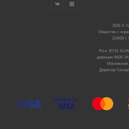
2026 © 7
Общество с огра
224020 г.
Р/сч: BY31 SLAN
дирекция N500 ЗАО
Московская,
Директор Гончар