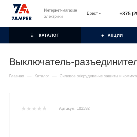
Интернет-магазин
Брест
+375 (2
электрики
КАТАЛОГ
АКЦИИ
Выключатель-разъединител
—
—
Главная
Каталог
Силовое оборудование защиты и коммут
Артикул:
103392