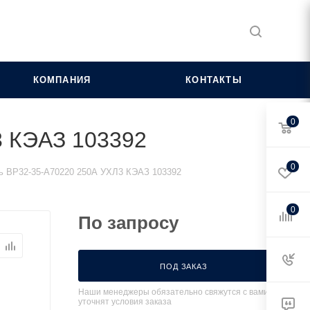
КОМПАНИЯ
КОНТАКТЫ
0
3 КЭАЗ 103392
0
ь ВР32-35-А70220 250А УХЛ3 КЭАЗ 103392
0
По запросу
ПОД ЗАКАЗ
Наши менеджеры обязательно свяжутся с вами и
уточнят условия заказа