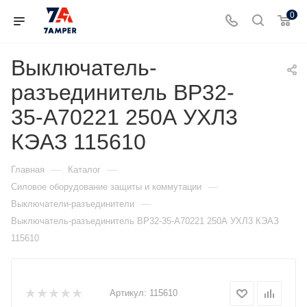
0
Выключатель-
разъединитель ВР32-
35-А70221 250А УХЛ3
КЭАЗ 115610
—
—
Главная
Каталог
—
Силовое оборудование защиты и коммутации
—
Выключатели-разъединители
Выключатель-разъединитель ВР32-35-А70221 250А УХЛ3 КЭАЗ
115610
Артикул:
115610