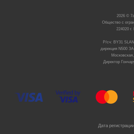
2026 © 7
Общество с огра
224020 г.
Р/сч: BY31 SLAN
дирекция N500 ЗАО
Московская,
Директор Гончар
Дата регистрации