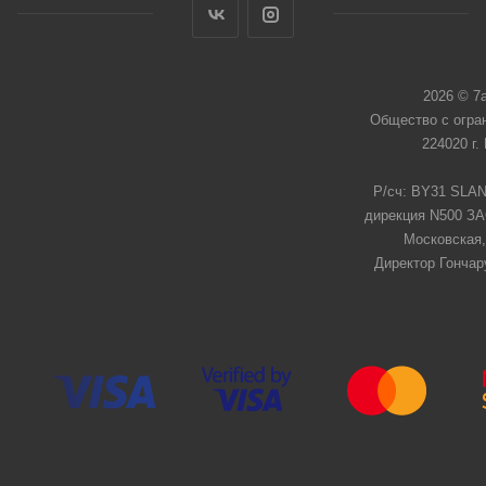
2026 © 7
Общество с огра
224020 г.
Р/сч: BY31 SLAN
дирекция N500 ЗАО
Московская,
Директор Гончар