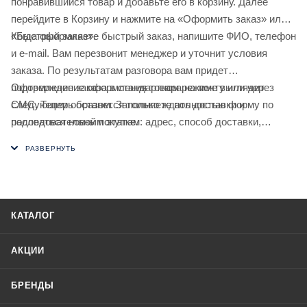
понравившийся товар и добавьте его в корзину. Далее
перейдите в Корзину и нажмите на «Оформить заказ» или
«Быстрый заказ».
Когда оформляете быстрый заказ, напишите ФИО, телефон
и e-mail. Вам перезвонит менеджер и уточнит условия
заказа. По результатам разговора вам придет
подтверждение оформления товара на почту или через
Оформление заказа в стандартном режиме выглядит
СМС. Теперь останется только ждать доставки и
следующим образом. Заполняете полностью форму по
радоваться новой покупке.
последовательным этапам: адрес, способ доставки,
оплаты, данные о себе. Советуем в комментарии к заказу
написать информацию, которая поможет курьеру вас найти.
Нажмите кнопку «Оформить заказ».
КАТАЛОГ
АКЦИИ
БРЕНДЫ