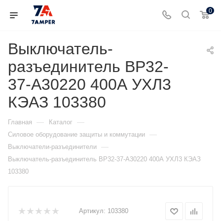
0
Выключатель-
разъединитель ВР32-
37-А30220 400А УХЛ3
КЭАЗ 103380
—
—
Главная
Каталог
—
Силовое оборудование защиты и коммутации
—
Выключатели-разъединители
Выключатель-разъединитель ВР32-37-А30220 400А УХЛ3 КЭАЗ
103380
Артикул:
103380