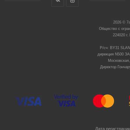
2026 © 7
Общество с огра
224020 г.
Р/сч: BY31 SLAN
дирекция N500 ЗАО
Московская,
Директор Гончар
Дата регистрации