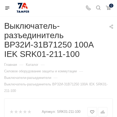
0
Выключатель-
разъединитель
ВР32И-31В71250 100А
IEK SRK01-211-100
—
—
Главная
Каталог
—
Силовое оборудование защиты и коммутации
—
Выключатели-разъединители
Выключатель-разъединитель ВР32И-31В71250 100А IEK SRK01-
211-100
Артикул:
SRK01-211-100