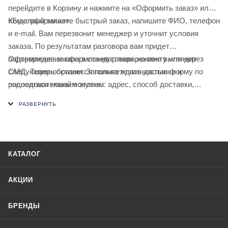
перейдите в Корзину и нажмите на «Оформить заказ» или
«Быстрый заказ».
Когда оформляете быстрый заказ, напишите ФИО, телефон
и e-mail. Вам перезвонит менеджер и уточнит условия
заказа. По результатам разговора вам придет
подтверждение оформления товара на почту или через
Оформление заказа в стандартном режиме выглядит
СМС. Теперь останется только ждать доставки и
следующим образом. Заполняете полностью форму по
радоваться новой покупке.
последовательным этапам: адрес, способ доставки,
оплаты, данные о себе. Советуем в комментарии к заказу
написать информацию, которая поможет курьеру вас найти.
Нажмите кнопку «Оформить заказ».
КАТАЛОГ
АКЦИИ
БРЕНДЫ