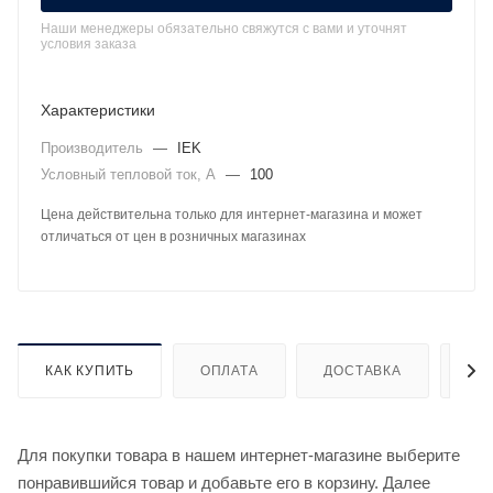
Наши менеджеры обязательно свяжутся с вами и уточнят
условия заказа
Характеристики
Производитель
—
IEK
Условный тепловой ток, А
—
100
Цена действительна только для интернет-магазина и может
отличаться от цен в розничных магазинах
КАК КУПИТЬ
ОПЛАТА
ДОСТАВКА
ДО
Для покупки товара в нашем интернет-магазине выберите
понравившийся товар и добавьте его в корзину. Далее