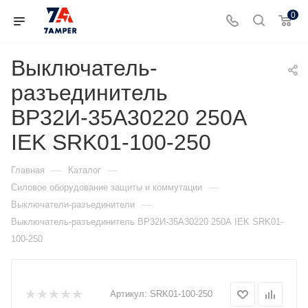
0
Выключатель-
разъединитель
ВР32И-35А30220 250А
IEK SRK01-100-250
—
—
Главная
Каталог
—
Силовое оборудование защиты и коммутации
—
Выключатели-разъединители
Выключатель-разъединитель ВР32И-35А30220 250А IEK SRK01-
100-250
Артикул:
SRK01-100-250