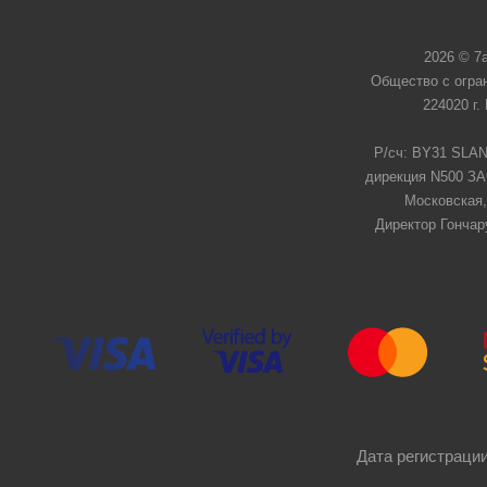
2026 © 7
Общество с огра
224020 г.
Р/сч: BY31 SLAN
дирекция N500 ЗАО
Московская,
Директор Гончар
Дата регистрации