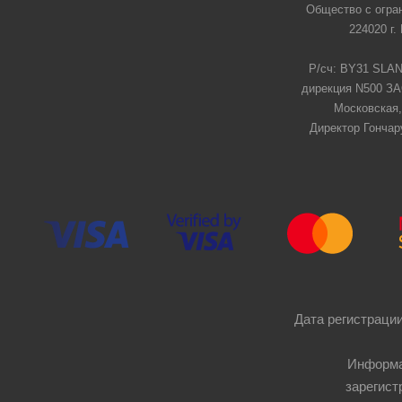
Общество с огра
224020 г.
Р/сч: BY31 SLAN
дирекция N500 ЗАО
Московская,
Директор Гончар
Дата регистрации
Информа
зарегист