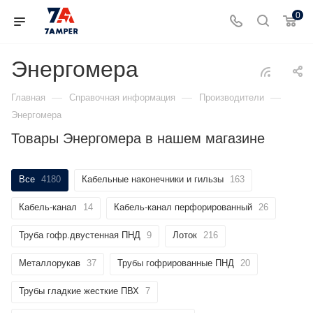
0
Энергомера
—
—
—
Главная
Справочная информация
Производители
Энергомера
Товары Энергомера в нашем магазине
Все
4180
Кабельные наконечники и гильзы
163
Кабель-канал
14
Кабель-канал перфорированный
26
Труба гофр.двустенная ПНД
9
Лоток
216
Металлорукав
37
Трубы гофрированные ПНД
20
Трубы гладкие жесткие ПВХ
7