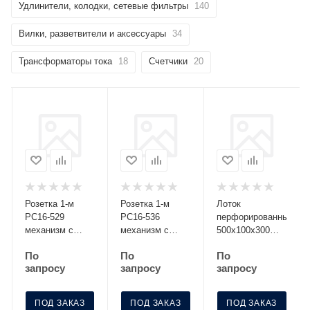
Удлинители, колодки, сетевые фильтры
140
Вилки, разветвители и аксессуары
34
Трансформаторы тока
18
Счетчики
20
Розетка 1-м
Розетка 1-м
Лоток
РС16-529
РС16-536
перфорированный
механизм с
механизм с
500х100х300
заземл. со
заземл. с
S=0.8 МЛП 500-
По
По
По
шторками
крышкой с защ.
100-3
запросу
запросу
запросу
серебро Без
шторк. графит
НДС п.п.1,16
Без НДС
п.1ст.118 НК
п.п.1,16
ПОД ЗАКАЗ
ПОД ЗАКАЗ
ПОД ЗАКАЗ
п.1ст.118 НК