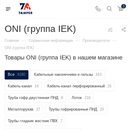
0
ONI (группа IEK)
—
—
—
Главная
Справочная информация
Производители
ONI (группа IEK)
Товары ONI (группа IEK) в нашем магазине
Все
4180
Кабельные наконечники и гильзы
163
Кабель-канал
14
Кабель-канал перфорированный
26
Труба гофр.двустенная ПНД
9
Лоток
216
Металлорукав
37
Трубы гофрированные ПНД
20
Трубы гладкие жесткие ПВХ
7