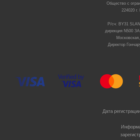
Общество с огра
224020 г.
Р/сч: BY31 SLAN
дирекция N500 ЗАО
Московская,
Директор Гончар
Дата регистрации
Информа
зарегист