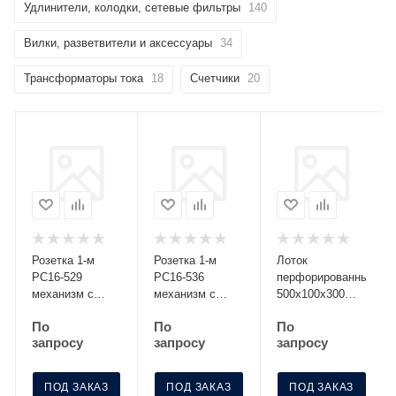
Удлинители, колодки, сетевые фильтры
140
Вилки, разветвители и аксессуары
34
Трансформаторы тока
18
Счетчики
20
Розетка 1-м
Розетка 1-м
Лоток
РС16-529
РС16-536
перфорированный
механизм с
механизм с
500х100х300
заземл. со
заземл. с
S=0.8 МЛП 500-
По
По
По
шторками
крышкой с защ.
100-3
запросу
запросу
запросу
серебро Без
шторк. графит
НДС п.п.1,16
Без НДС
п.1ст.118 НК
п.п.1,16
ПОД ЗАКАЗ
ПОД ЗАКАЗ
ПОД ЗАКАЗ
п.1ст.118 НК