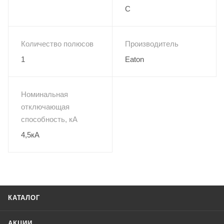
C
Количество полюсов
Производитель
1
Eaton
Номинальная
отключающая
способность, кА
4,5кА
КАТАЛОГ
АКЦИИ