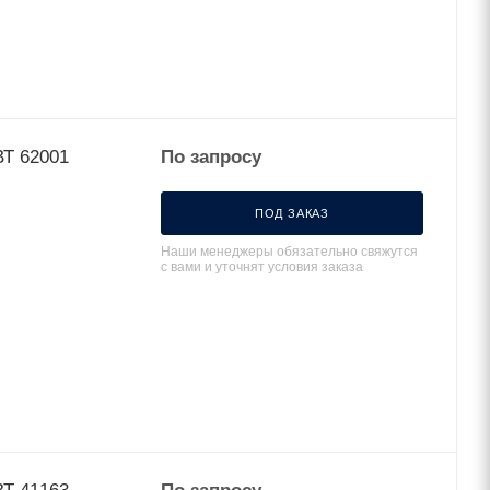
ная ГМЛ 1,5-1,8 опрес. луженая КВТ 62001
По запросу
ПОД ЗАКАЗ
Наши менеджеры обязательно свяжутся
с вами и уточнят условия заказа