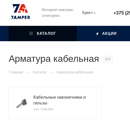
Интернет-магазин
Брест
+375 (2
электрики
КАТАЛОГ
АКЦИИ
Арматура кабельная
163
—
—
Главная
Каталог
Арматура кабельная
Кабельные наконечники и
гильзы
163 ТОВАРА